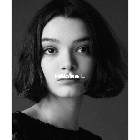
Héloïse L