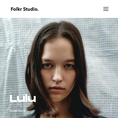
Lulu
IN
MODELS