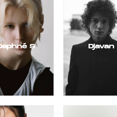
Daphné S
Djavan