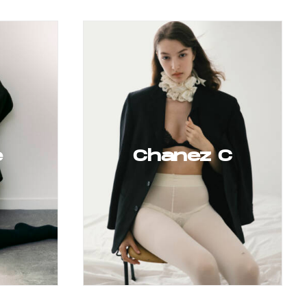
e
Chanez C