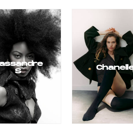
assandre
Chanell
S