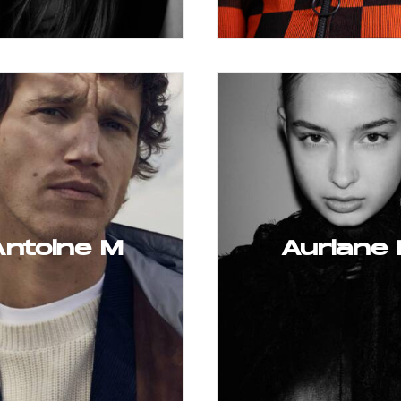
Antoine M
Auriane 