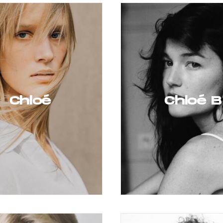
Chloé
Chloé B