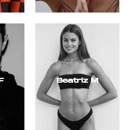
F
Beatriz M