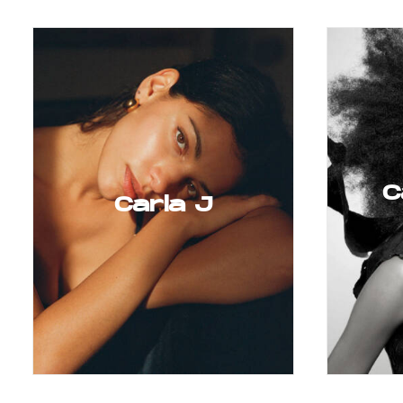
C
Carla J