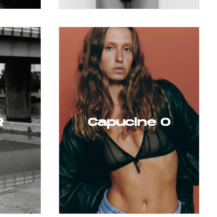
R
Capucine O