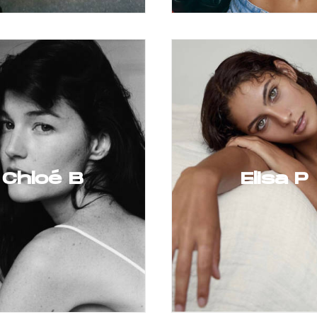
Chloé B
Elisa P