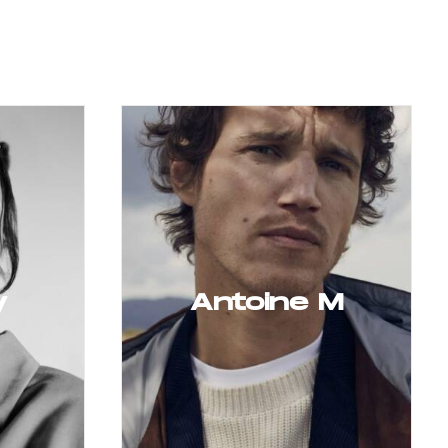
y
Antoine M