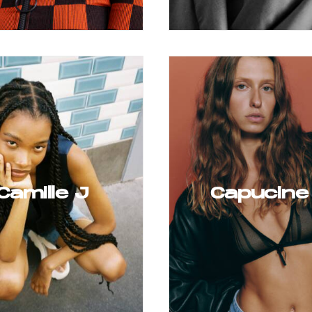
Camille J
Capucine