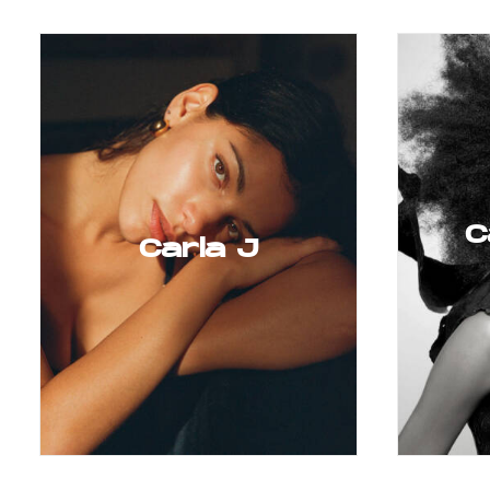
C
Carla J