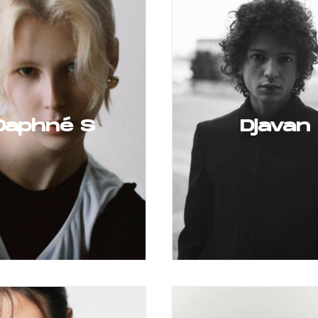
Daphné S
Djavan