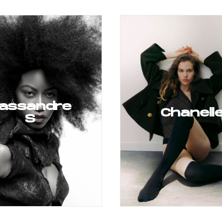
assandre
Chanell
S