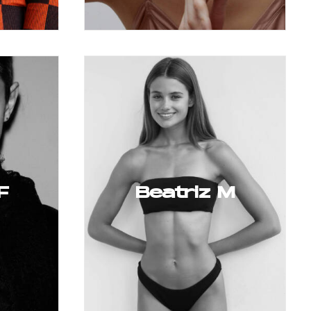
F
Beatriz M