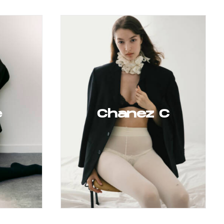
e
Chanez C