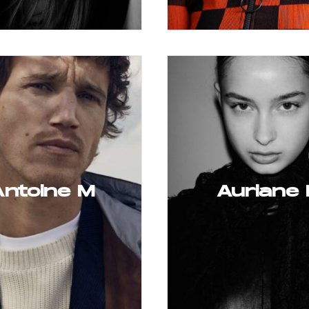
Antoine M
Auriane 