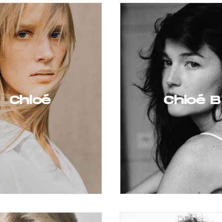
Chloé
Chloé B