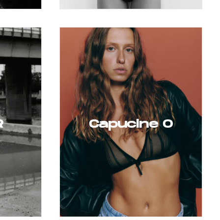
R
Capucine O