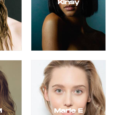
Kinsy
M
Marie E