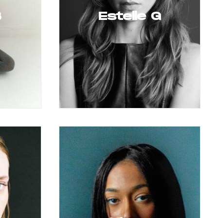
B
Estelle G