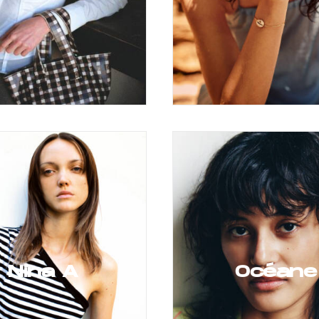
Nina A
Océane