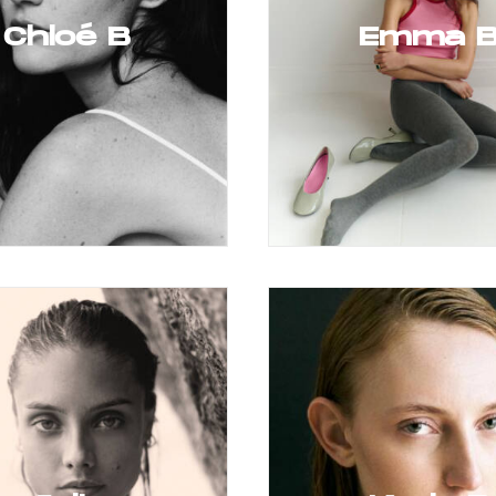
Chloé B
Emma 