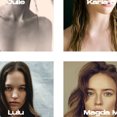
Julie
Karla B
Lulu
Magda 