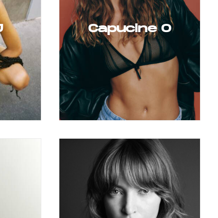
J
Capucine O