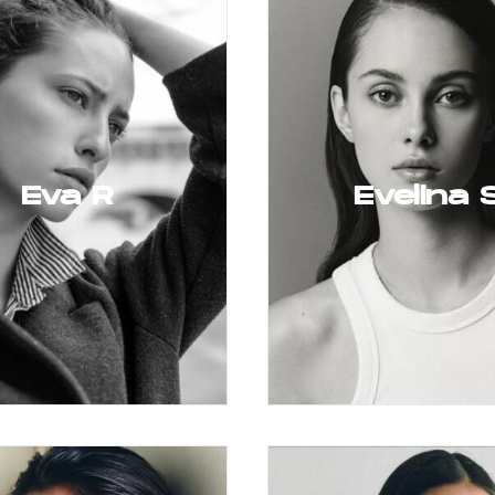
Eva R
Evelina 