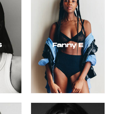
S
Fanny E