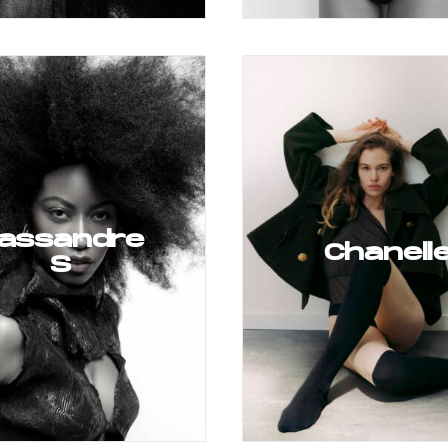
assandre
Chanell
S