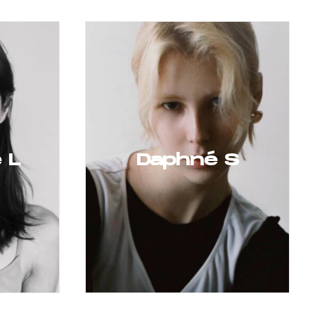
 L
Daphné S