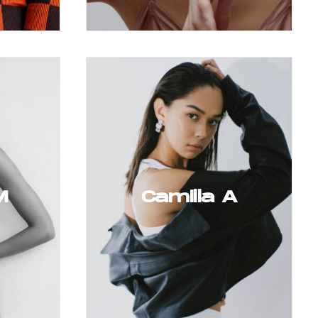
M
Camilla A