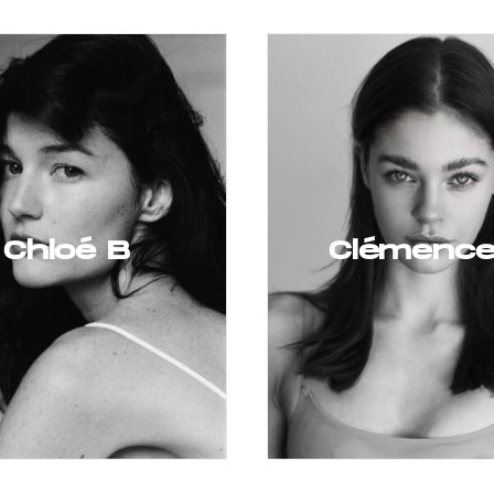
Chloé B
Clémence