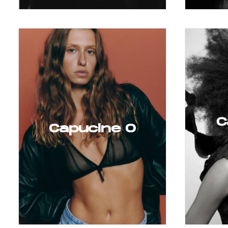
C
Capucine O