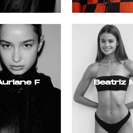
Auriane F
Beatriz 