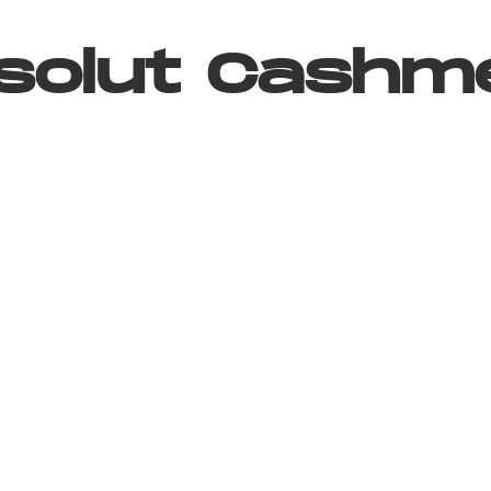
solut
Cashm