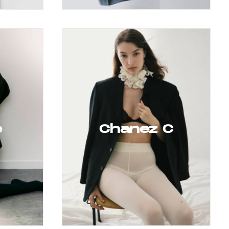
e
Chanez C