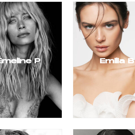
Emeline P
Emilia B