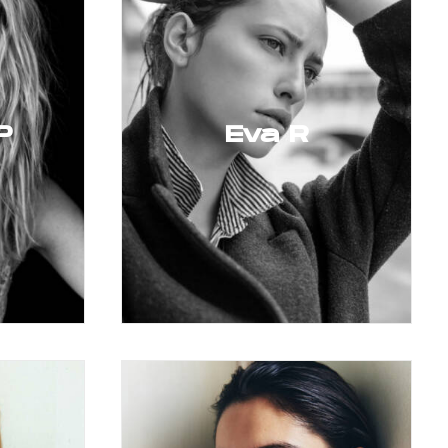
P
Eva R