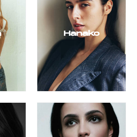
a
Hanako