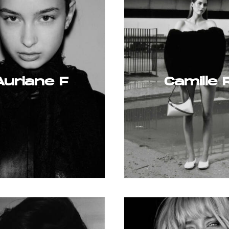
Auriane F
Camille 