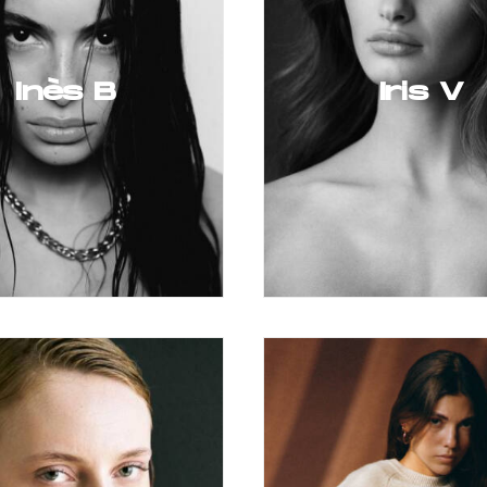
Inès B
Iris V