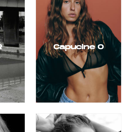
R
Capucine O