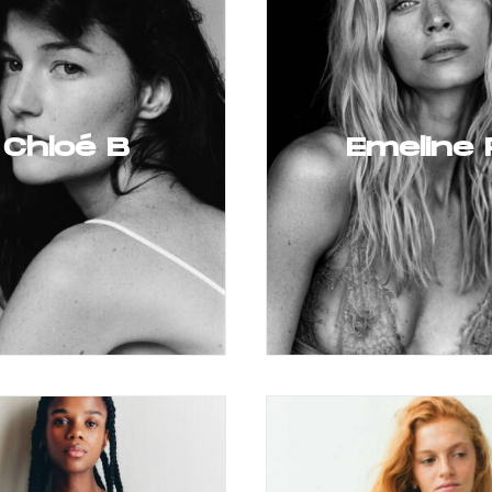
Chloé B
Emeline 