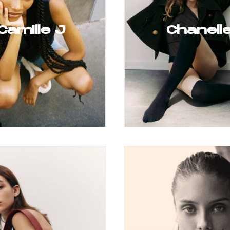
Camille J
Chanell