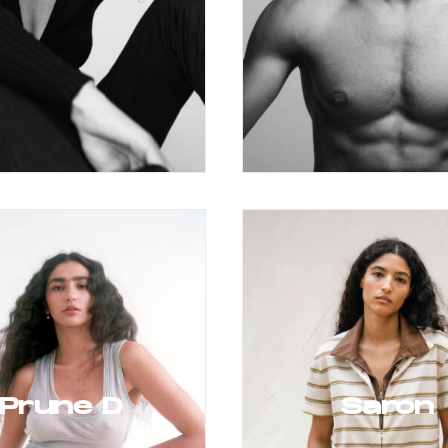
Prune D
Saron