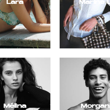
Lara
Marine 
Mélina
Morgan