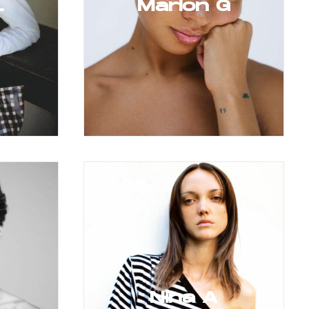
L
Marion G
Nina A