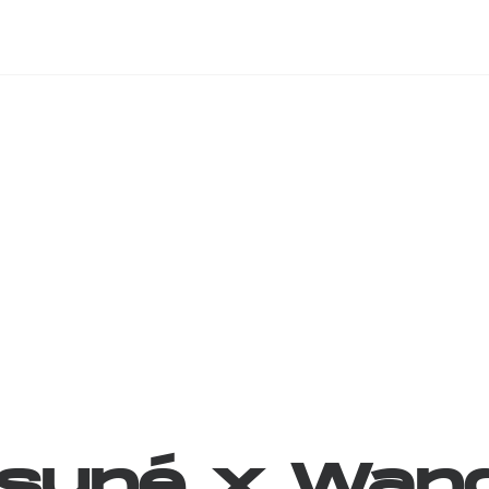
tsuné
x
Wan