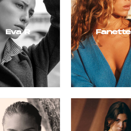
Eva R
Fanette