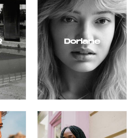
R
Doriane