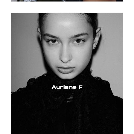
Auriane F