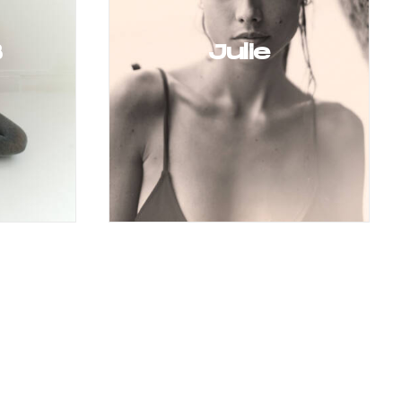
B
Julie