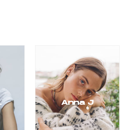
L
Anna J