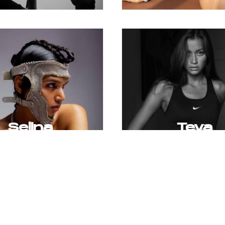
Selina
Teva