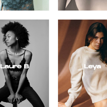
Laure B
Leya