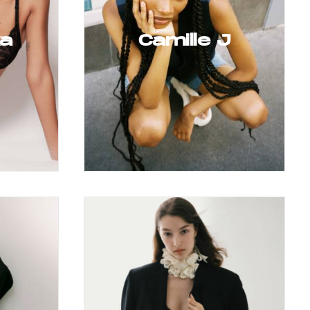
a
Camille J