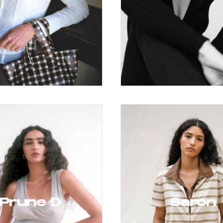
Prune D
Saron