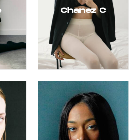
e
Chanez C