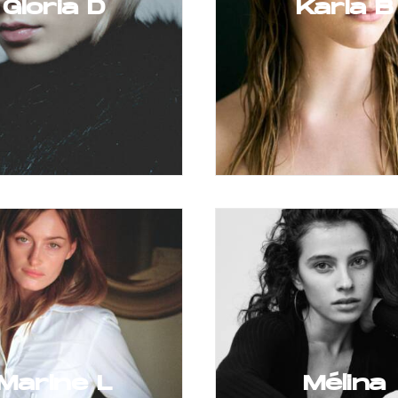
Gloria D
Karla B
Marine L
Mélina