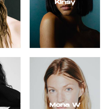
Kinsy
Mona W