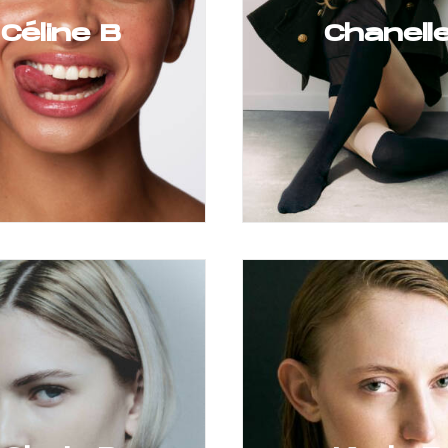
Céline B
Chanell