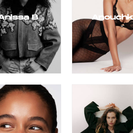
Anissa B
Anouchk