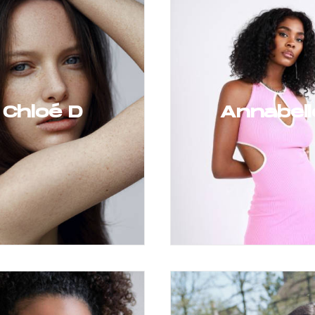
Chloé D
Annabell