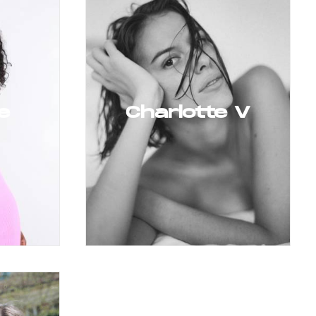
e
Charlotte V