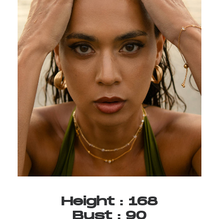
Height
:
168
Bust
:
90