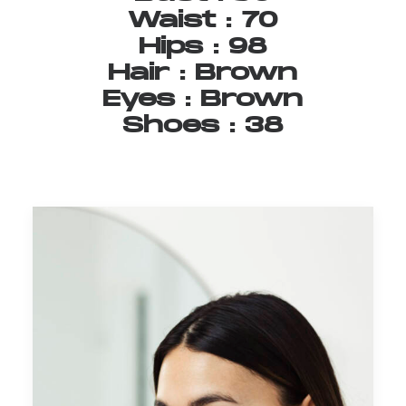
Waist
:
70
Hips
:
98
Hair
:
Brown
Eyes
:
Brown
Shoes
:
38